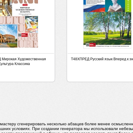
 Мирокая Художественная
Т48ХПРЕД Русский язык Вперед к з
Культура Классика
бмастеру сгенерировать несколько абзацев более менее осмысленн
ашних условиях. При создании генератора мы использовали небезы