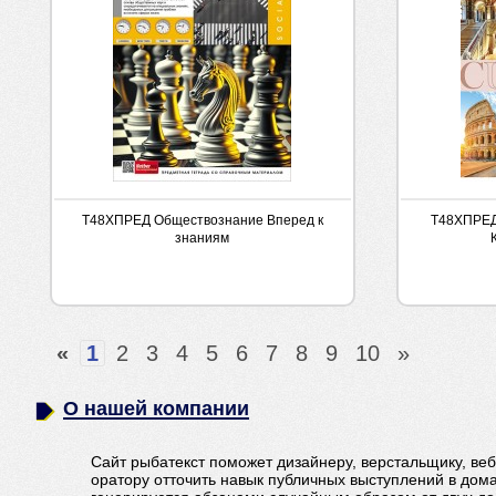
Т48ХПРЕД Обществознание Вперед к
Т48ХПРЕД
знаниям
«
1
2
3
4
5
6
7
8
9
10
»
О нашей компании
Сайт рыбатекст поможет дизайнеру, верстальщику, ве
оратору отточить навык публичных выступлений в дом