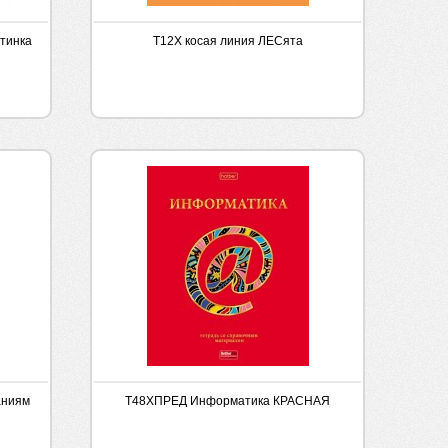
ртинка
Т12Х косая линия ЛЕСята
аниям
Т48ХПРЕД Информатика КРАСНАЯ