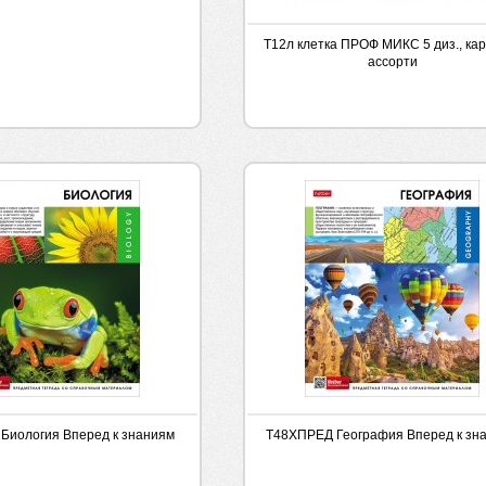
Т12л клетка ПРОФ МИКС 5 диз., ка
ассорти
Биология Вперед к знаниям
Т48ХПРЕД География Вперед к зн