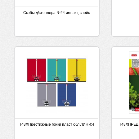
Скобы д/степлера №24 импакт, спейс
Т48ХПрестижные гонки пласт обл ЛИНИЯ
Т48ХПРЕД 