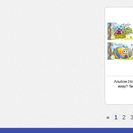
Альбом 24л
живу? Тв
«
1
2