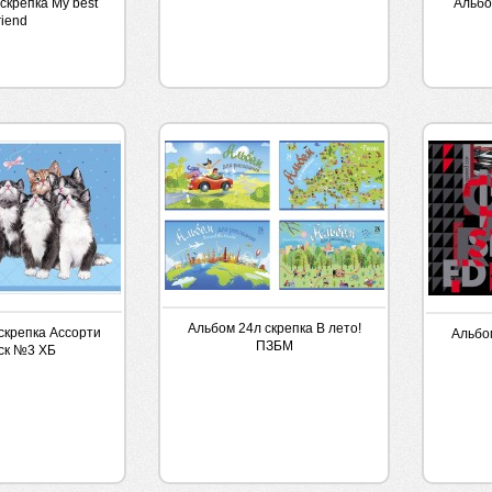
скрепка My best
Альбо
riend
Альбом 24л скрепка В лето!
скрепка Ассорти
Альбо
ПЗБМ
ск №3 ХБ