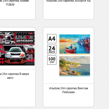
м 24л скрепка Аниме
Альбом 24л скрепка Ассорти ХБ
ПЗБМ
м 24л скрепка В мире
авто
Альбом 24л скрепка Винтаж
Пейзажи