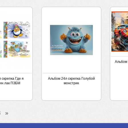
Альбом 
 скрепка Где я
Альбом 24л скрепка Голубой
ин лак ПЗБМ
монстрик
3
»