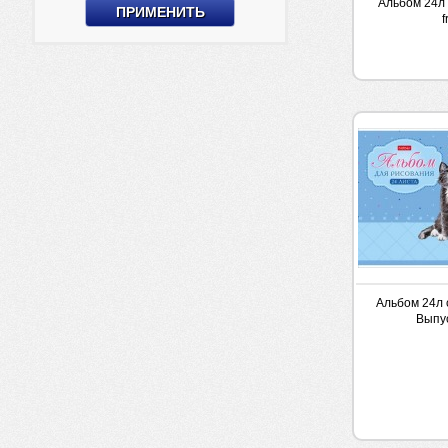
Альбом 24л 
f
Альбом 24л 
Выпу