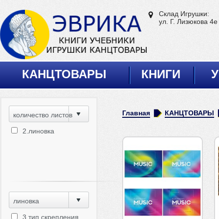
Склад Игрушки:
ул. Г. Лизюкова 4е
КАНЦТОВАРЫ
КНИГИ
У
Главная
КАНЦТОВАРЫ
количество листов
2.линовка
линовка
3.тип скрепления