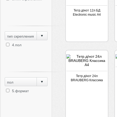
Тетр.д/нот 12л БД
Electronic music А4
тип скрепления
4.пол
Тетр.д/нот 24л
BRAUBERG Классика
пол
А4
5.формат