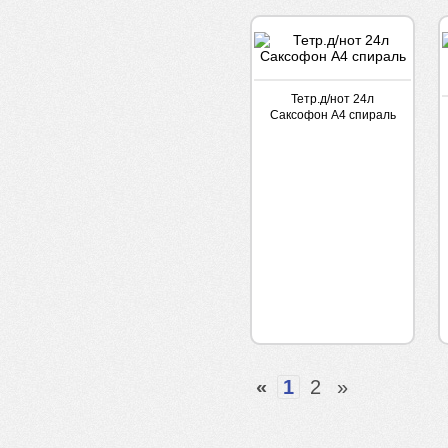
Тетр.д/нот 24л
Саксофон А4 спираль
«
1
2
»