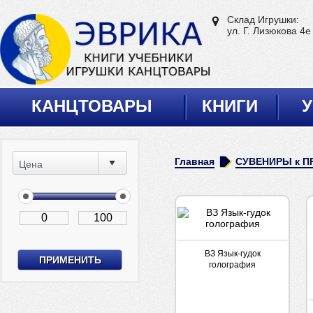
Склад Игрушки:
ул. Г. Лизюкова 4е
КАНЦТОВАРЫ
КНИГИ
У
Главная
СУВЕНИРЫ к П
Цена
ВЗ Язык-гудок
голография