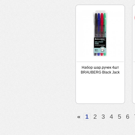
Набор шар.ручек 4шт
BRAUBERG Black Jack
0,7мм
«
1
2
3
4
5
6