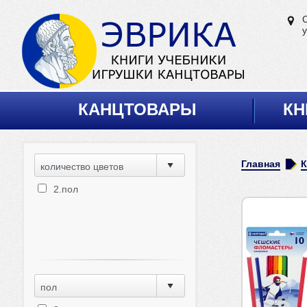
у
КАНЦТОВАРЫ
КН
Главная
количество цветов
2.пол
пол