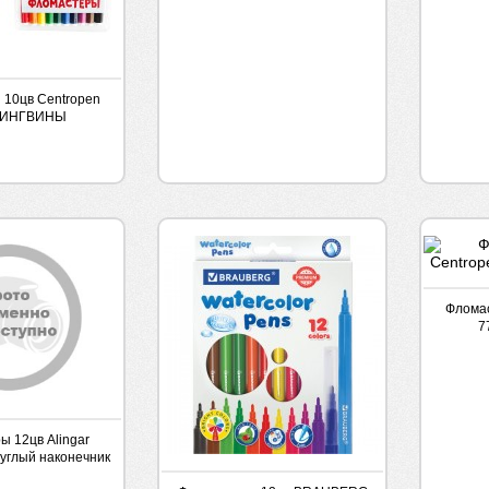
10цв Centropen
ПИНГВИНЫ
Фломас
7
ы 12цв Alingar
углый наконечник
тампиком