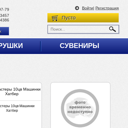
Войти
|
Регистрация
97-79
 3457
Пусто
 4386
к
РУШКИ
СУВЕНИРЫ
стеры 10цв Машинки
Хатбер