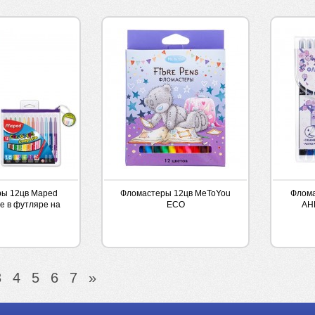
ы 12цв Maped
Фломастеры 12цв MeToYou
Флома
е в футляре на
ECO
АН
олнии
3
4
5
6
7
»