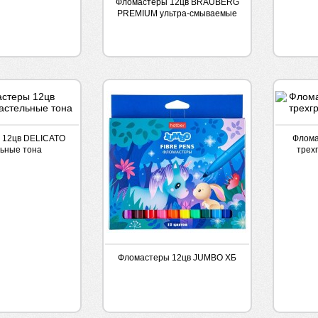
Фломастеры 12цв BRAUBERG
PREMIUM ультра-смываемые
 12цв DELICATO
Флома
ьные тона
трех
Фломастеры 12цв JUMBO ХБ