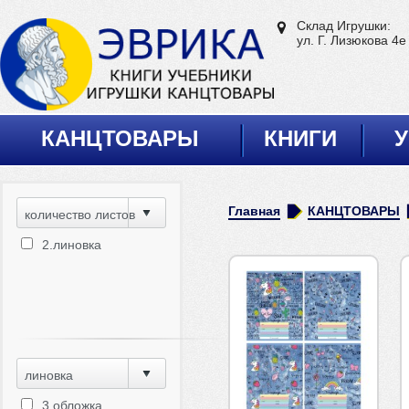
Склад Игрушки:
ул. Г. Лизюкова 4е
КАНЦТОВАРЫ
КНИГИ
У
Главная
КАНЦТОВАРЫ
количество листов
2.линовка
линовка
3.обложка