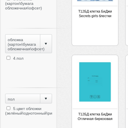
(картон\бумага
обложечная\офсет)
Т12БД клетка БиДжи
Secrets girls блестки
обложка
(картон\бумага
обложечная\офсет)
4.пол
пол
5.цвет обложки
(зелёный\однотонный\рисунок)
Т12БД клетка БиДжи
Отличная бирюзовая