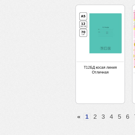
Т12БД косая линия
Отличная
«
1
2
3
4
5
6