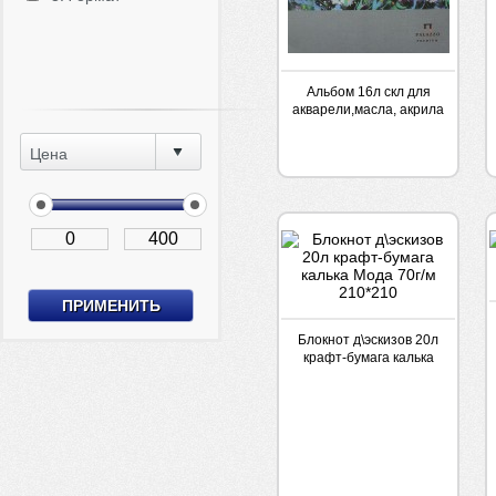
Альбом 16л скл для
акварели,масла, акрила
180гр Русское поле
250*350
Цена
Блокнот д\эскизов 20л
крафт-бумага калька
Мода 70г/м 210*210