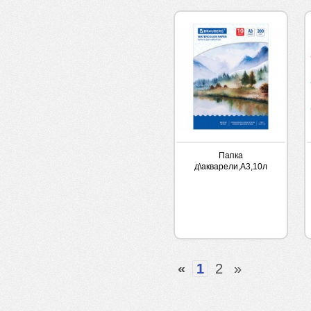
Папка
д\акварели,А3,10л
Брауберг Весна 200гр
«
1
2
»