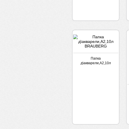
Папка
д\акварели,А2,10л
BRAUBERG