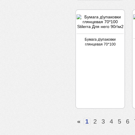
Бумага д\упаковки
глянцевая 70*100
Stilerra Для него 90г\м2
«
1
2
3
4
5
6