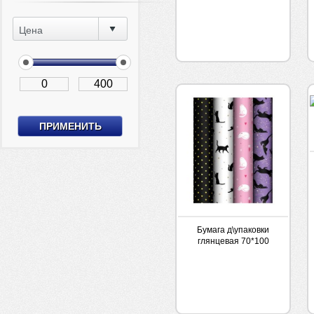
Цена
Бумага д\упаковки
глянцевая 70*100
Meshu Grace cats 1лист