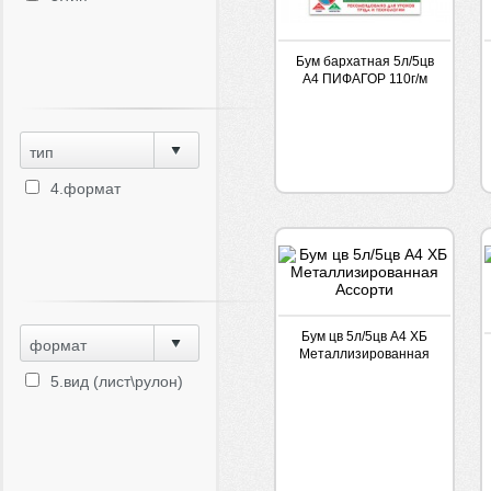
Бум бархатная 5л/5цв
А4 ПИФАГОР 110г/м
тип
4.формат
Бум цв 5л/5цв А4 ХБ
формат
Металлизированная
Ассорти
5.вид (лист\рулон)