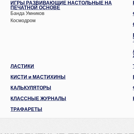
ПАРФЮМОВ
ИГРЫ РАЗВИВАЮЩИЕ НАСТОЛЬНЫЕ НА
ПЕЧАТНОЙ ОСНОВЕ
НАБОРЫ ДЛЯ РИСОВАНИЯ И РОСПИСИ
Банда Умников
НАБОРЫ ДЛЯ РУКОДЕЛИЯ (ВЫШИВКА.
ЛЕНТЫ. БИСЕР.ПАЙЕТКИ)
Космодром
НАКЛЕЙКИ
ПЕСОК
РЕЗИНОЧКИ ДЛЯ ПЛЕТЕНИЯ
СТРАЗЫ АЛМАЗНАЯ ЖИВОПИСЬ
ЛАСТИКИ
КИСТИ и МАСТИХИНЫ
КАЛЬКУЛЯТОРЫ
КЛАССНЫЕ ЖУРНАЛЫ
ТРАФАРЕТЫ