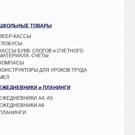
ШКОЛЬНЫЕ ТОВАРЫ
ВЕЕР-КАССЫ
ГЛОБУСЫ
КАССЫ БУКВ. СЛОГОВ и СЧЕТНОГО
МАТЕРИАЛА. СЧЕТЫ
КОМПАСЫ
КОНСТРУКТОРЫ ДЛЯ УРОКОВ ТРУДА
МЕЛ
НАБОРЫ ПЕРВОКЛАССНИКА
ЕЖЕДНЕВНИКИ и ПЛАНИНГИ
ОБЛОЖКИ ДЛЯ КНИГ И ТЕТРАДЕЙ
ЕЖЕДНЕВНИКИ А4. А5
ПАПКИ ДЛЯ ТЕТРАДЕЙ и ТРУДА
ЕЖЕДНЕВНИКИ А6
ПЕНАЛЫ
ПЛАНИНГИ
ПОДСТАВКИ ДЛЯ КНИГ. УКАЗКИ
ПОРТФОЛИО
СЧЕТЫ