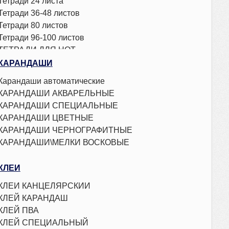
Тетради 24 листа
Тетради 36-48 листов
Тетради 80 листов
Тетради 96-100 листов
ТЕТРАДИ ДЛЯ НОТ
Тетради на кольцах
КАРАНДАШИ
Карандаши автоматические
КАРАНДАШИ АКВАРЕЛЬНЫЕ
КАРАНДАШИ СПЕЦИАЛЬНЫЕ
КАРАНДАШИ ЦВЕТНЫЕ
КАРАНДАШИ ЧЕРНОГРАФИТНЫЕ
КАРАНДАШИ\МЕЛКИ ВОСКОВЫЕ
КЛЕЙ
КЛЕЙ КАНЦЕЛЯРСКИЙ
КЛЕЙ КАРАНДАШ
КЛЕЙ ПВА
КЛЕЙ СПЕЦИАЛЬНЫЙ