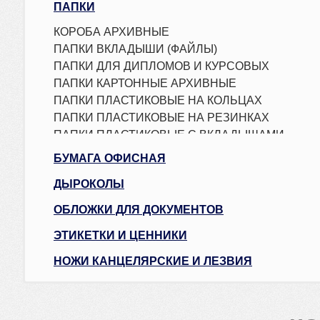
ПАПКИ
КОРОБА АРХИВНЫЕ
ПАПКИ ВКЛАДЫШИ (ФАЙЛЫ)
ПАПКИ ДЛЯ ДИПЛОМОВ И КУРСОВЫХ
ПАПКИ КАРТОННЫЕ АРХИВНЫЕ
ПАПКИ ПЛАСТИКОВЫЕ НА КОЛЬЦАХ
ПАПКИ ПЛАСТИКОВЫЕ НА РЕЗИНКАХ
ПАПКИ ПЛАСТИКОВЫЕ С ВКЛАДЫШАМИ
ПАПКИ ПЛАСТИКОВЫЕ С
БУМАГА ОФИСНАЯ
ЗАЖИМОМ\ПРИЖИМОМ
ПАПКИ РЕГИСТРАТОРЫ
ДЫРОКОЛЫ
ПАПКИ-КОНВЕРТЫ на молнии и кнопке
ОБЛОЖКИ ДЛЯ ДОКУМЕНТОВ
ПАПКИ-УГОЛКИ
ПЛАНШЕТЫ
ЭТИКЕТКИ И ЦЕННИКИ
Скоросшиватели картонные
НОЖИ КАНЦЕЛЯРСКИЕ И ЛЕЗВИЯ
СКОРОСШИВАТЕЛЬ ПЛАСТИКОВЫЕ