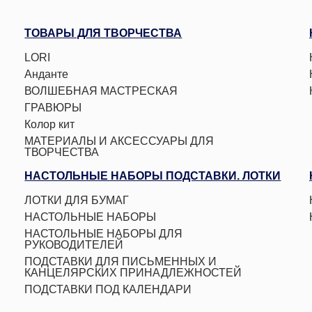
ТОВАРЫ ДЛЯ ТВОРЧЕСТВА
LORI
Анданте
ВОЛШЕБНАЯ МАСТРЕСКАЯ
ГРАВЮРЫ
Колор кит
МАТЕРИАЛЫ И АКСЕССУАРЫ ДЛЯ
ТВОРЧЕСТВА
МОЛЬБЕРТЫ. ПАЛИТРЫ.
НАСТОЛЬНЫЕ НАБОРЫ ПОДСТАВКИ. ЛОТКИ
СТАКАНЫ_НЕПРОЛИВАЙКИ
Мульти-Пульти
ЛОТКИ ДЛЯ БУМАГ
НАБОРЫ ДЛЯ ВЫЖИГАНИЯ
НАСТОЛЬНЫЕ НАБОРЫ
НАБОРЫ ДЛЯ ИЗГОТОВЛЕНИЯ ПОДЕЛОК ИЗ
НАСТОЛЬНЫЕ НАБОРЫ ДЛЯ
БУМАГИ
РУКОВОДИТЕЛЕЙ
НАБОРЫ ДЛЯ ЛЕПКИ (ПЛАСТИЛИН. ГЛИНА.
ПОДСТАВКИ ДЛЯ ПИСЬМЕННЫХ И
ГИПС)
КАНЦЕЛЯРСКИХ ПРИНАДЛЕЖНОСТЕЙ
НАБОРЫ ДЛЯ МОДЕЛИРОВАНИЯ
ПОДСТАВКИ ПОД КАЛЕНДАРИ
НАБОРЫ ДЛЯ ОПЫТОВ и СОЗДАНИЯ