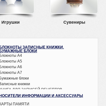
Игрушки
Сувениры
БЛОКНОТЫ ЗАПИСНЫЕ КНИЖКИ.
БУМАЖНЫЕ БЛОКИ
Блокноты А4
Блокноты А5
Блокноты А6
Блокноты А7
Бумажные блоки
Записные книжки
КНИГА ДЛЯ ЗАПИСЕЙ РЕЦЕПТОВ
Телефонные книжки
НОСИТЕЛИ ИНФОРМАЦИИ И АКСЕССУАРЫ
КАРТЫ ПАМЯТИ