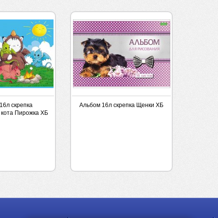
16л скрепка
Альбом 16л скрепка Щенки ХБ
кота Пирожка ХБ