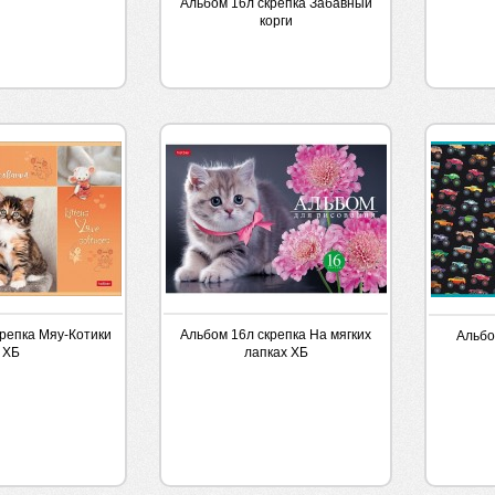
Альбом 16л скрепка Забавный
корги
крепка Мяу-Котики
Альбом 16л скрепка На мягких
Альбо
ХБ
лапках ХБ