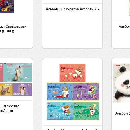
Альбом 16л скрепка Ассорти ХБ
скл Спайдермэн
Альбом
-g 100-g
16л скрепка
роЛапки
Альбом 