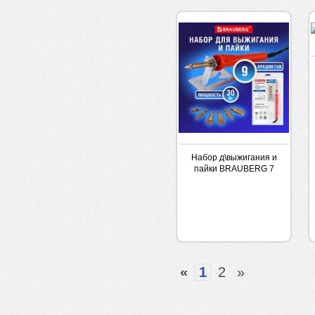
Набор д\выжигания и
пайки BRAUBERG 7
насадок
«
1
2
»