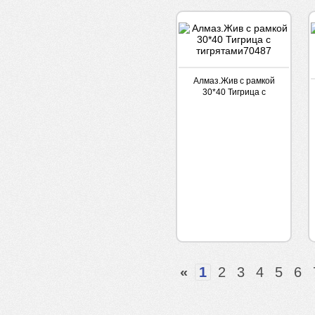
Алмаз.Жив с рамкой
30*40 Тигрица с
тигрятами70487
«
1
2
3
4
5
6