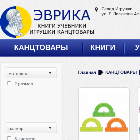
Склад Игрушки:
ул. Г. Лизюкова 4е
КАНЦТОВАРЫ
КНИГИ
У
Главная
КАНЦТОВАРЫ
материал
2.размер
размер
3.диаметр