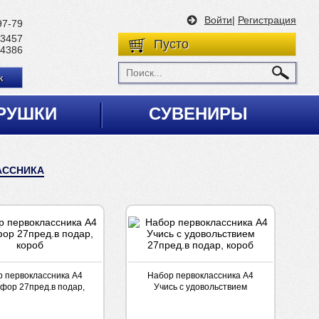
Войти
|
Регистрация
97-79
 3457
Пусто
 4386
к
РУШКИ
СУВЕНИРЫ
АССНИКА
 первоклассника А4
Набор первоклассника А4
фор 27пред.в подар,
Учись с удовольствием
короб
27пред.в подар, короб