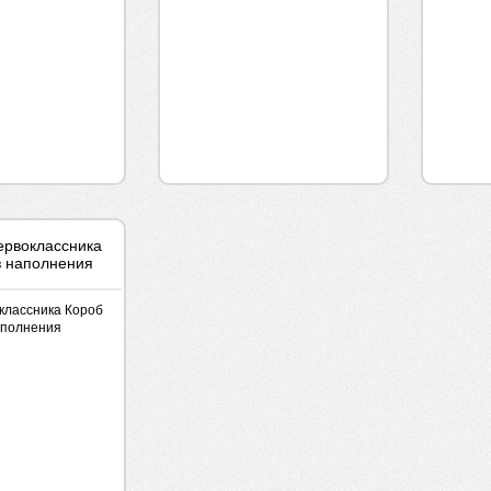
классника Короб
аполнения