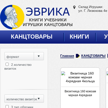
Склад Игрушки:
ул. Г. Лизюкова 4е
КАНЦТОВАРЫ
КНИГИ
У
Главная
КАНЦТОВАРЫ
формат
2.количество
визиток
Визитница 160 кожзам
черная 4хрядная
количество визиток
4кольца
3.тип обложки