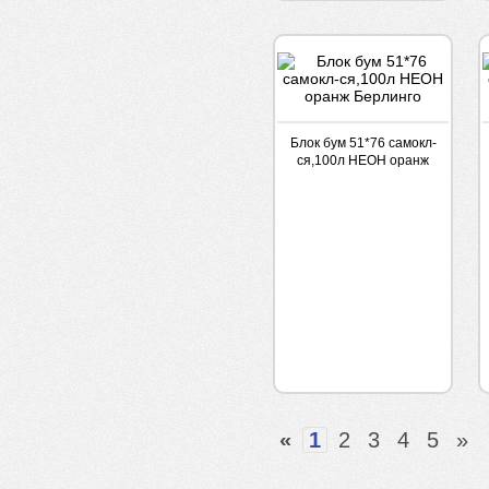
Блок бум 51*76 самокл-
ся,100л НЕОН оранж
Берлинго
«
1
2
3
4
5
»