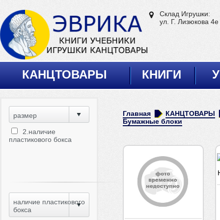
Склад Игрушки:
ул. Г. Лизюкова 4е
КАНЦТОВАРЫ
КНИГИ
У
Главная
КАНЦТОВАРЫ
размер
Бумажные блоки
2.наличие
пластикового бокса
наличие пластикового
бокса