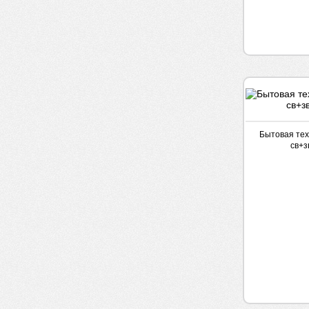
Бытовая тех
св+з