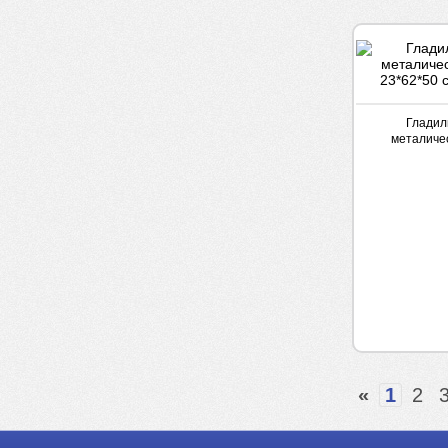
Гладил
металиче
23*62*50 
«
1
2