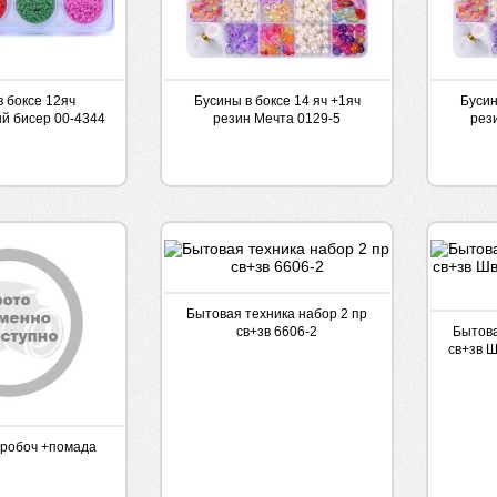
в боксе 12яч
Бусины в боксе 14 яч +1яч
Бусин
й бисер 00-4344
резин Мечта 0129-5
рез
Бытовая техника набор 2 пр
св+зв 6606-2
Бытова
св+зв 
оробоч +помада