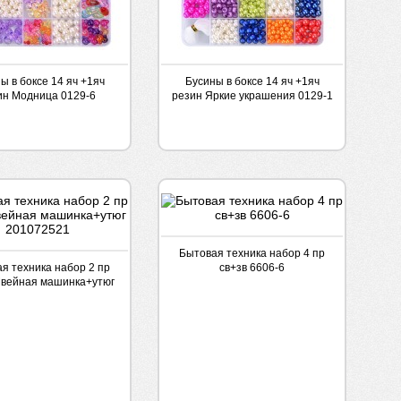
ы в боксе 14 яч +1яч
Бусины в боксе 14 яч +1яч
ин Модница 0129-6
резин Яркие украшения 0129-1
Бытовая техника набор 4 пр
я техника набор 2 пр
св+зв 6606-6
Швейная машинка+утюг
201072521