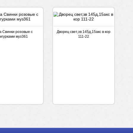
а Свинки розовые с
Дворец свет,зв 145д,15акс в кор
игурками муз361
111-22