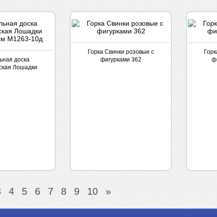
Горка Свинки розовые с
Горк
ьная доска
фигурками 362
ф
ская Лошадки
см М1263-10д
3
4
5
6
7
8
9
10
»