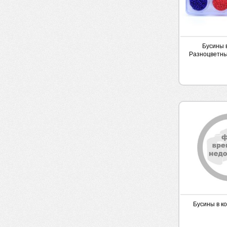
Бусины 
Разноцветны
Бусины в к