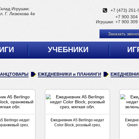
Склад Игрушки:
+7 (473) 251-
л. Г. Лизюкова 4е
+7 900 304
Игрушки:
+7 900 309
Заказать звоно
ИГИ
УЧЕБНИКИ
ИГ
КАНЦТОВАРЫ
ЕЖЕДНЕВНИКИ и ПЛАНИНГИ
ЕЖЕДНЕВНИК
5 Berlingo недат
Ежедневник А5 Berlingo недат
Ежеднев
 оранжевый срез,
Color Block, розовый срез,
Green 
кая обл.
мягкая обл.
с