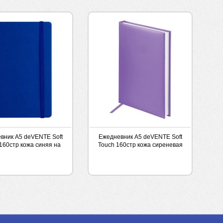
вник А5 deVENTE Soft
Ежедневник А5 deVENTE Soft
160стр кожа синяя на
Touch 160стр кожа сиреневая
резинке
на резинке