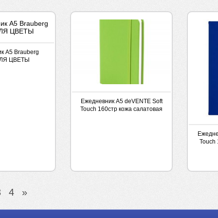
к А5 Brauberg
ЛЯ ЦВЕТЫ
Ежедневник А5 deVENTE Soft
Touch 160стр кожа салатовая
на резинке
Ежедне
Touch 
3
4
»