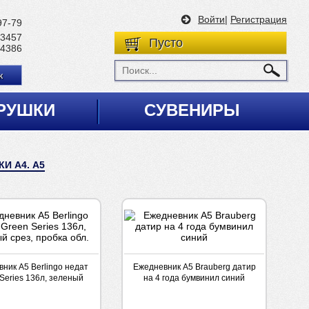
Войти
|
Регистрация
97-79
 3457
Пусто
 4386
к
РУШКИ
СУВЕНИРЫ
И А4. А5
ник А5 Berlingo недат
Ежедневник А5 Brauberg датир
Series 136л, зеленый
на 4 года бумвинил синий
рез, пробка обл.