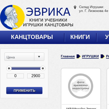
Склад Игрушки:
ул. Г. Лизюкова 4е
КАНЦТОВАРЫ
КНИГИ
У
Главная
ИГРУШКИ
Р
Цена