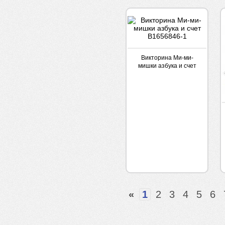
Викторина Ми-ми-
мишки азбука и счет
В1656846-1
«
1
2
3
4
5
6