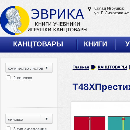
Склад Игрушки:
ул. Г. Лизюкова 4е
КАНЦТОВАРЫ
КНИГИ
У
Главная
КАНЦТОВАРЫ
количество листов
2.линовка
Т48ХПрести
линовка
3.тип скрепления