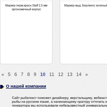
Маркер перм.красн.Staff 2,5 мм
Маркер-выд. Берлинго зелены
эргономичный корпус
«
5
6
7
8
9
10
11
12
13
14
»
О нашей компании
Сайт рыбатекст поможет дизайнеру, верстальщику, вебмаст
рыбы на русском языке, а начинающему оратору отточить 
генератора мы использовали небезызвестный универсальны