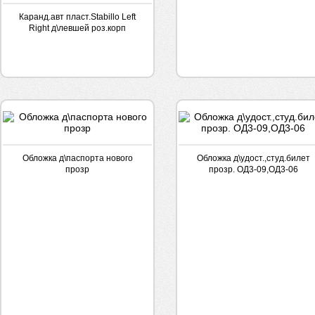
Каранд.авт пласт.Stabillo Left
Right д\левшей роз.корп
Обложка д\паспорта нового
Обложка д\удост.,студ.билет
прозр
прозр. ОД3-09,ОД3-06