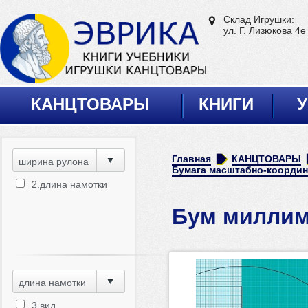
Склад Игрушки:
ул. Г. Лизюкова 4е
КАНЦТОВАРЫ
КНИГИ
У
Главная
КАНЦТОВАРЫ
ширина рулона
Бумага масштабно-координ
2.длина намотки
Бум миллим
длина намотки
3.вид