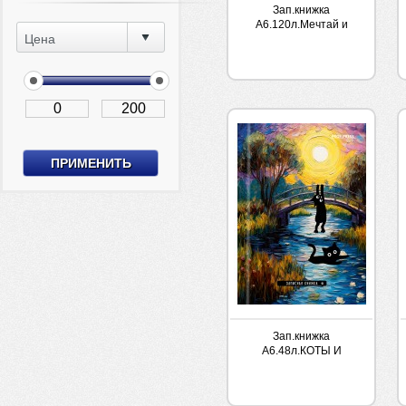
Зап.книжка
А6.120л.Мечтай и
Цена
путешествуй на гребне
Проф 7БЦ
Зап.книжка
А6.48л.КОТЫ И
ИСКУССТВО Проф
7БЦ