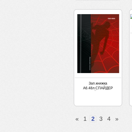
Зап.книжка
А6.48л.СПАЙДЕР
ЧЕРНЫЙ Проф 7БЦ
«
1
2
3
4
»