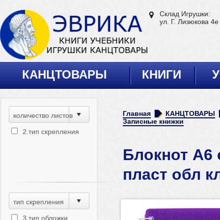
Склад Игрушки:
ул. Г. Лизюкова 4е
КАНЦТОВАРЫ
КНИГИ
У
Главная
КАНЦТОВАРЫ
количество листов
Записные книжки
2.тип скрепления
Блокнот А6
пласт обл к
тип скрепления
3.тип обложки