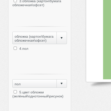
3.обложка (картон\бумага
обложечная\офсет)
обложка (картон\бумага
обложечная\офсет)
4.пол
пол
5.цвет обложки
(зелёный\однотонный\рисунок)