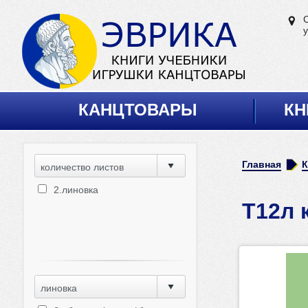
у
КАНЦТОВАРЫ
КН
Главная
количество листов
2.линовка
Т12л 
линовка