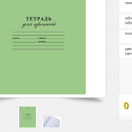
лин
обл
обл
по
цве
(зе
0