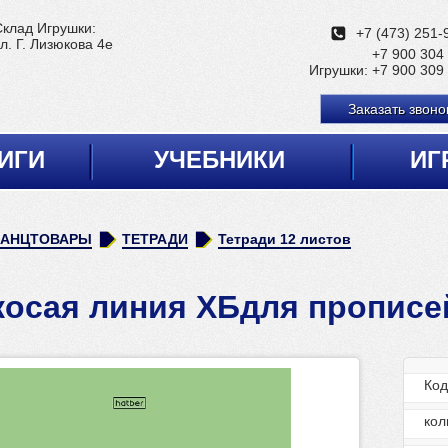
Склад Игрушки:
+7 (473) 251-
л. Г. Лизюкова 4е
+7 900 304
Игрушки:
+7 900 309
Заказать звоно
ИГИ
УЧЕБНИКИ
ИГ
КАНЦТОВАРЫ
ТЕТРАДИ
Тетради 12 листов
косая линия ХБдля прописе
Ко
кол