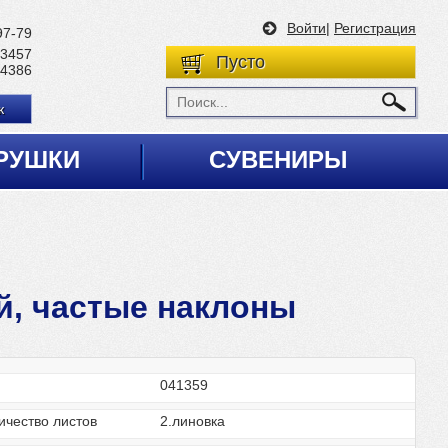
Войти
|
Регистрация
97-79
 3457
Пусто
 4386
к
РУШКИ
СУВЕНИРЫ
й, частые наклоны
д
041359
ичество листов
2.линовка