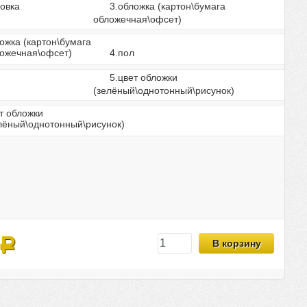
овка
3.обложка (картон\бумага
обложечная\офсет)
ожка (картон\бумага
ожечная\офсет)
4.пол
л
5.цвет обложки
(зелёный\однотонный\рисунок)
т обложки
лёный\однотонный\рисунок)
Р
В корзину