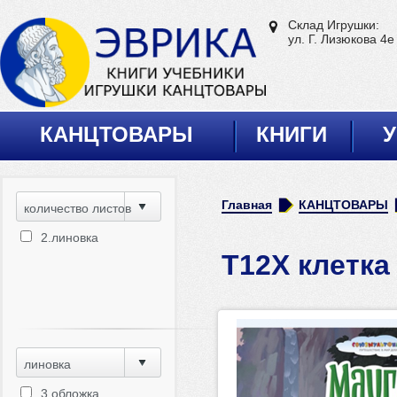
Склад Игрушки:
ул. Г. Лизюкова 4е
КАНЦТОВАРЫ
КНИГИ
У
Главная
КАНЦТОВАРЫ
количество листов
2.линовка
Т12Х клетка
линовка
3.обложка