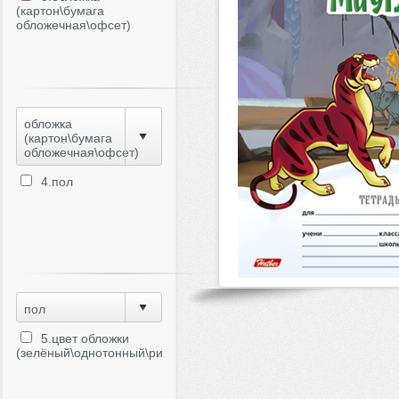
(картон\бумага
обложечная\офсет)
обложка
(картон\бумага
обложечная\офсет)
4.пол
пол
5.цвет обложки
(зелёный\однотонный\рисунок)