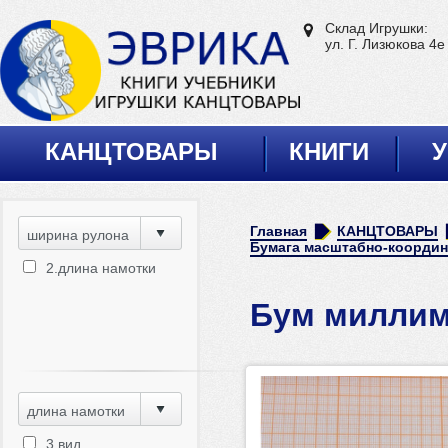
Склад Игрушки:
ул. Г. Лизюкова 4е
КАНЦТОВАРЫ
КНИГИ
У
Главная
КАНЦТОВАРЫ
ширина рулона
Бумага масштабно-координ
2.длина намотки
Бум миллим
длина намотки
3.вид