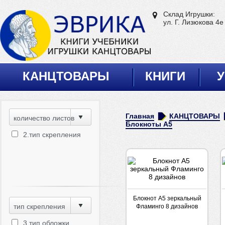
Склад Игрушки:
ул. Г. Лизюкова 4е
КАНЦТОВАРЫ
КНИГИ
У
Главная
КАНЦТОВАРЫ
количество листов
Блокноты А5
2.тип скрепления
Блокнот А5 зеркальный
тип скрепления
Фламинго 8 дизайнов
3.тип обложки