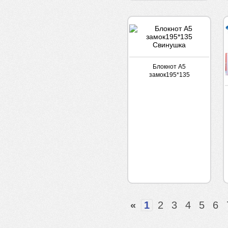
Блокнот А5
замок195*135
Свинушка
«
1
2
3
4
5
6