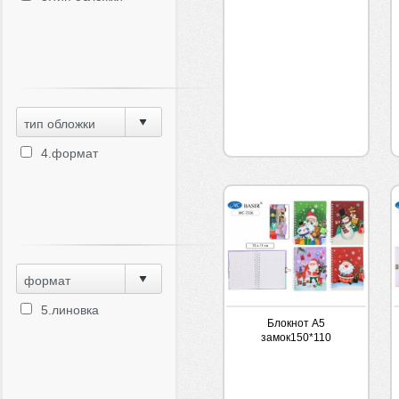
тип обложки
4.формат
формат
5.линовка
Блокнот А5
замок150*110
Новогодние