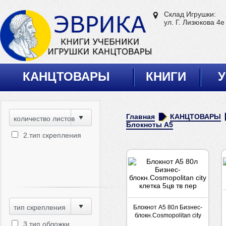
Склад Игрушки:
ул. Г. Лизюкова 4е
КАНЦТОВАРЫ
КНИГИ
У
Главная
КАНЦТОВАРЫ
количество листов
Блокноты А5
2.тип скрепления
тип скрепления
Блокнот А5 80л Бизнес-
блокн.Cosmopolitan city
3.тип обложки
клетка 5цв тв пер