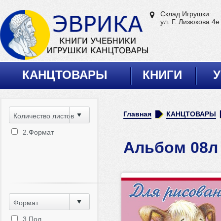
Склад Игрушки:
ул. Г. Лизюкова 4е
КАНЦТОВАРЫ
КНИГИ
У
Главная
КАНЦТОВАРЫ
Количество листов
2.Формат
Альбом 08л
Формат
3.Пол