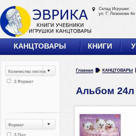
Склад Игрушки:
ул. Г. Лизюкова 4е
КАНЦТОВАРЫ
КНИГИ
У
Главная
КАНЦТОВАРЫ
Количество листов
2.Формат
Альбом 24л
Формат
3.Пол